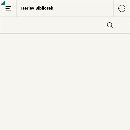
Gå
Herlev Bibliotek
til
hovedindhold