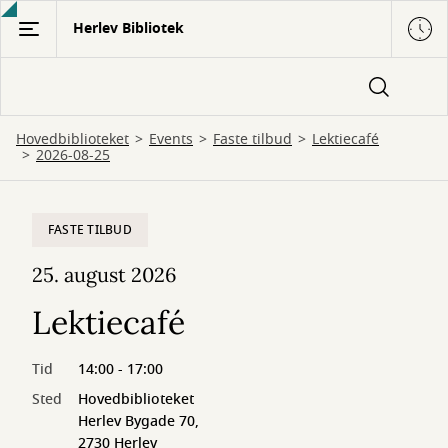
Gå
Herlev Bibliotek
til
hovedindhold
Hovedbiblioteket
Events
Faste tilbud
Lektiecafé
2026-08-25
FASTE TILBUD
25. august 2026
Lektiecafé
Tid
14:00 - 17:00
Sted
Hovedbiblioteket
Herlev Bygade 70,
2730 Herlev