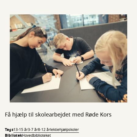
Få hjælp til skolearbejdet med Røde Kors
Tags
13-15 år
3-7 år
8-12 år
lektiehjælp
skoler
Bibliotek
Hovedbiblioteket