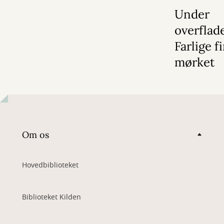
2026
Under
overflad
Farlige f
mørket
Om os
Hovedbiblioteket
Biblioteket Kilden