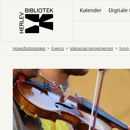
Gå
Kalender
Digitale 
til
hovedindhold
Hovedbiblioteket
Events
Voksenarrangementer
Syng 