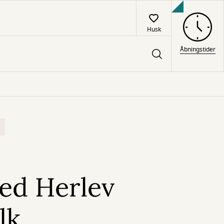
Husk
Åbningstider
ed Herlev
lk