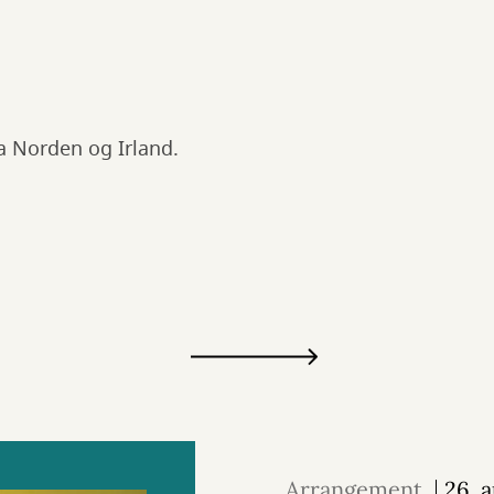
a Norden og Irland.
Arrangement
26. 