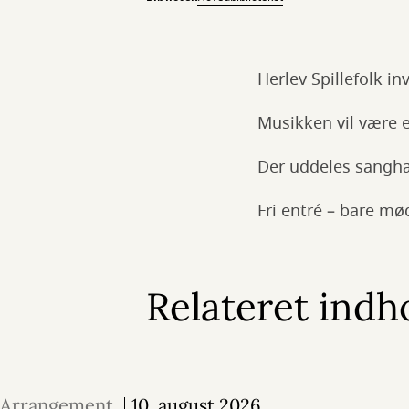
Herlev Spillefolk in
Musikken vil være 
Der uddeles sanghæf
Fri entré – bare mø
Relateret indh
Arrangement
10. august 2026