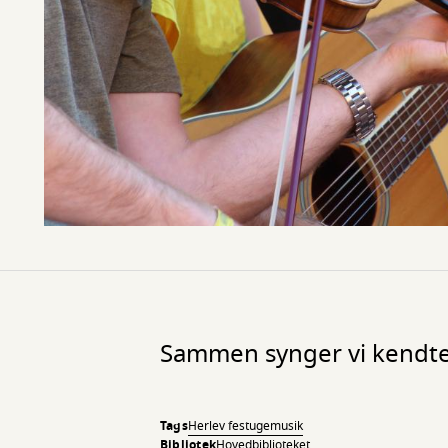
Sammen synger vi kendt
Tags
Herlev festuge
musik
Bibliotek
Hovedbiblioteket