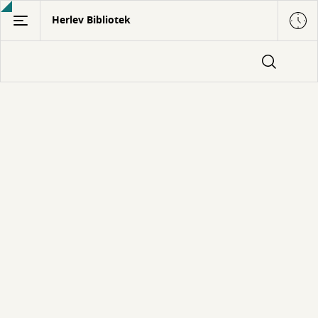
Gå
Herlev Bibliotek
til
hovedindhold