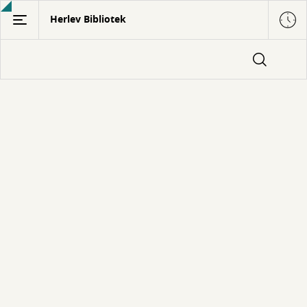
Gå
Herlev Bibliotek
til
hovedindhold