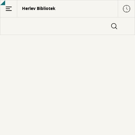
Gå
Herlev Bibliotek
til
hovedindhold