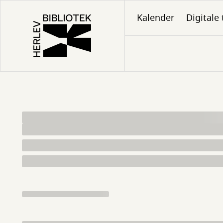
Gå
Kalender
Digitale 
til
hovedindhold