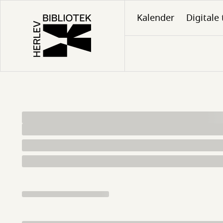
Gå
Kalender
Digitale 
til
hovedindhold