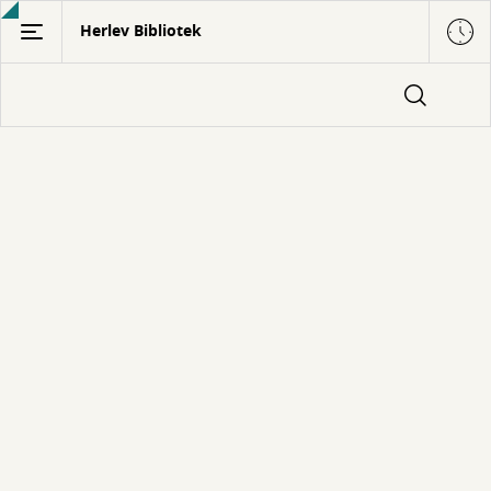
Gå
Herlev Bibliotek
til
hovedindhold