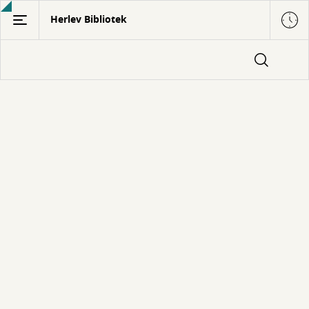
Gå
Herlev Bibliotek
til
hovedindhold