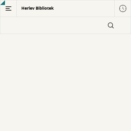
Gå
Herlev Bibliotek
til
hovedindhold