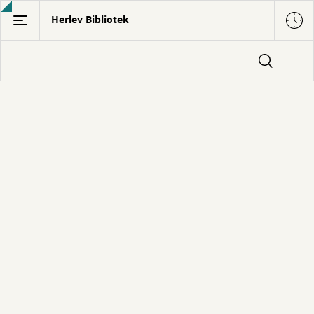
Gå
Herlev Bibliotek
til
hovedindhold