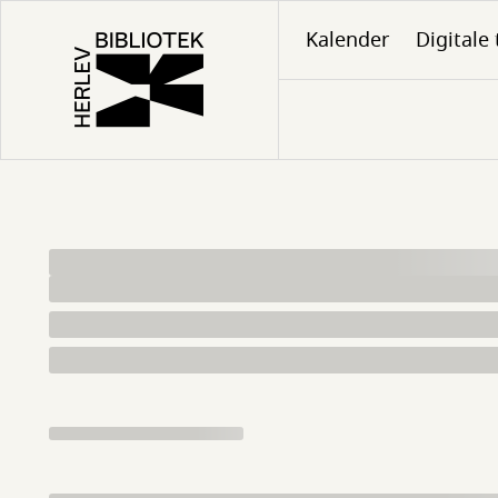
Gå
Kalender
Digitale 
til
hovedindhold