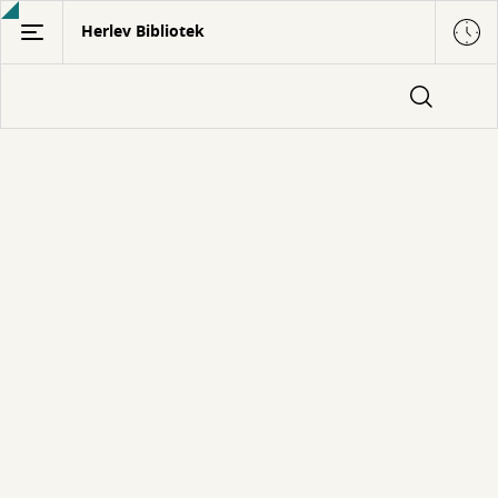
Gå
Herlev Bibliotek
til
hovedindhold