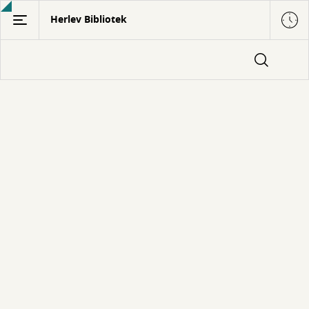
Gå
Herlev Bibliotek
til
hovedindhold