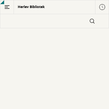
Gå
Herlev Bibliotek
til
hovedindhold