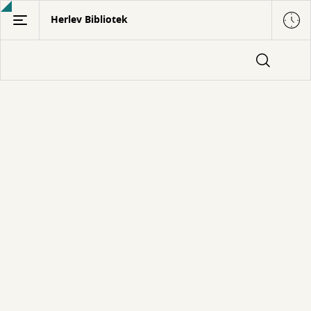
Gå
Herlev Bibliotek
til
hovedindhold