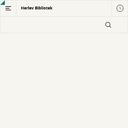
Gå
Herlev Bibliotek
til
hovedindhold