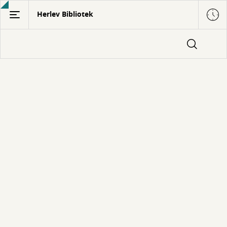
Gå
Herlev Bibliotek
til
hovedindhold