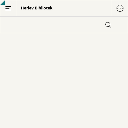
Gå
Herlev Bibliotek
til
hovedindhold