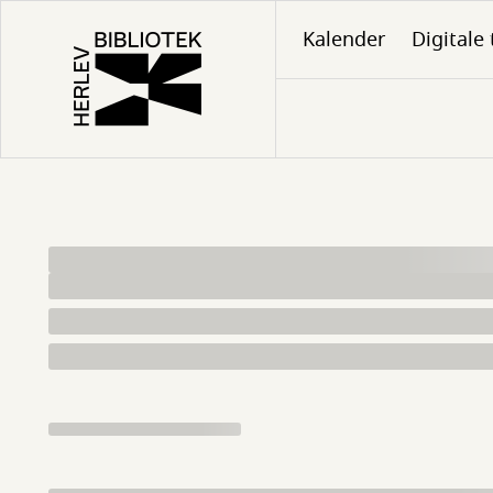
Gå
Kalender
Digitale 
til
hovedindhold