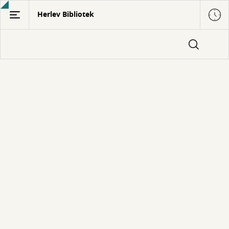
Gå
Herlev Bibliotek
til
hovedindhold