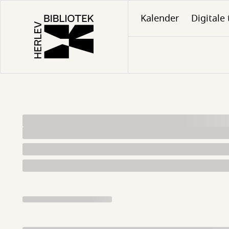
Gå
Kalender
Digitale 
til
hovedindhold