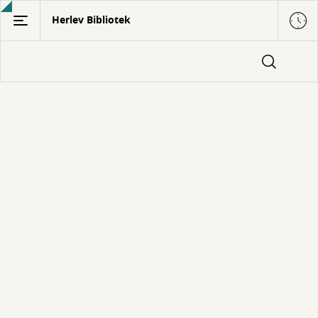
Gå
Herlev Bibliotek
til
hovedindhold