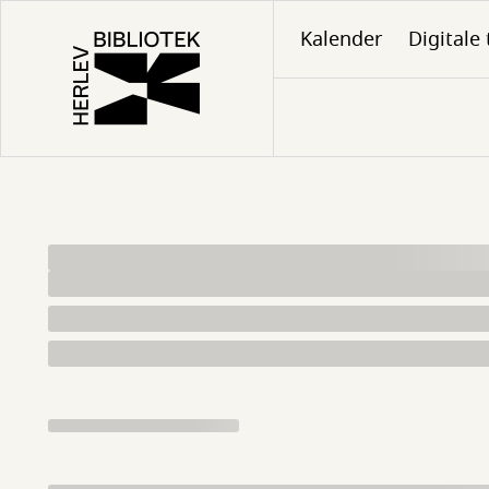
Gå
Kalender
Digitale 
til
hovedindhold