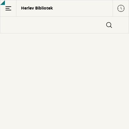
Gå
Herlev Bibliotek
til
hovedindhold