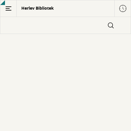
Gå
Herlev Bibliotek
til
hovedindhold