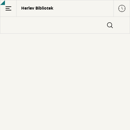
Gå
Herlev Bibliotek
til
hovedindhold