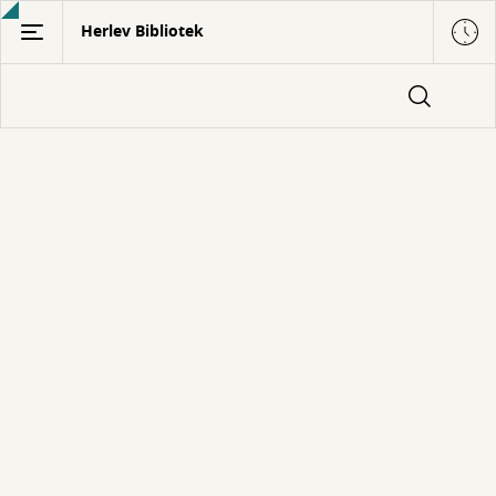
Gå
Herlev Bibliotek
til
hovedindhold