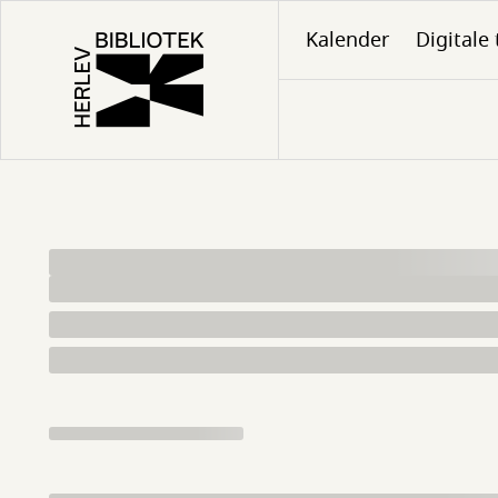
Gå
Kalender
Digitale 
til
hovedindhold