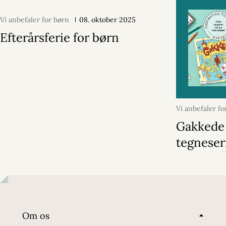
Vi anbefaler for børn
08. oktober 2025
Efterårsferie for børn
Vi anbefaler fo
maj 2024
Gakkede
tegneser
Om os