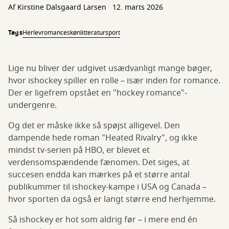
Af
Kirstine Dalsgaard Larsen
12. marts 2026
Tags
Herlev
romance
skønlitteratur
sport
Lige nu bliver der udgivet usædvanligt mange bøger,
hvor ishockey spiller en rolle – især inden for romance.
Der er ligefrem opstået en "hockey romance"-
undergenre.
Og det er måske ikke så spøjst alligevel. Den
dampende hede roman "Heated Rivalry", og ikke
mindst tv-serien på HBO, er blevet et
verdensomspændende fænomen. Det siges, at
succesen endda kan mærkes på et større antal
publikummer til ishockey-kampe i USA og Canada –
hvor sporten da også er langt større end herhjemme.
Så ishockey er hot som aldrig før – i mere end én