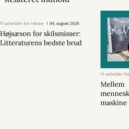
Vi anbefaler for voksne
04. august 2026
Højsæson for skilsmisser:
Litteraturens bedste brud
Vi anbefaler f
august 2026
Mellem
mennesk
maskine