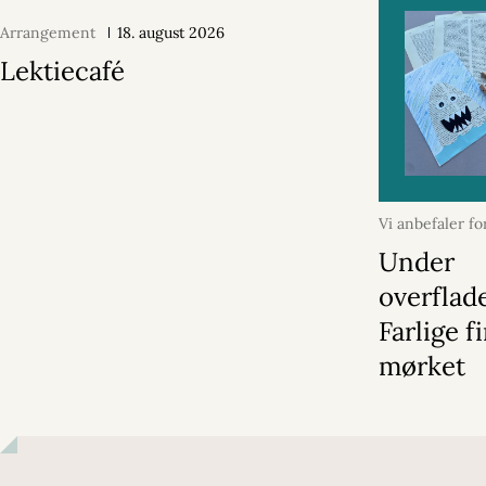
Arrangement
18. august 2026
Lektiecafé
Vi anbefaler fo
2026
Under
overflad
Farlige f
mørket