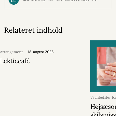
Relateret indhold
Arrangement
18. august 2026
Lektiecafé
Vi anbefaler f
august 2026
Højsæson
skilsmiss