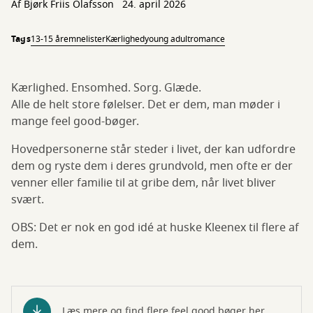
Af
Bjørk Friis Olafsson
24. april 2026
Tags
13-15 år
emnelister
Kærlighed
young adult
romance
Kærlighed. Ensomhed. Sorg. Glæde.
Alle de helt store følelser. Det er dem, man møder i
mange feel good-bøger.
Hovedpersonerne står steder i livet, der kan udfordre
dem og ryste dem i deres grundvold, men ofte er der
venner eller familie til at gribe dem, når livet bliver
svært.
OBS: Det er nok en god idé at huske Kleenex til flere af
dem.
Læs mere og find flere feel good bøger her