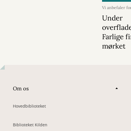
Vi anbefaler fo
2026
Under
overflad
Farlige f
mørket
Om os
Hovedbiblioteket
Biblioteket Kilden