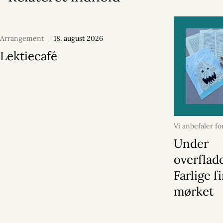
Arrangement
18. august 2026
Lektiecafé
Vi anbefaler fo
2026
Under
overflad
Farlige f
mørket