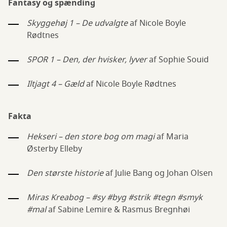
Fantasy og spænding
Skyggehøj 1 – De udvalgte
af Nicole Boyle
Rødtnes
SPOR 1 – Den, der hvisker, lyver
af Sophie Souid
Iltjagt 4 – Gæld
af Nicole Boyle Rødtnes
Fakta
Hekseri – den store bog om magi
af Maria
Østerby Elleby
Den største historie
af Julie Bang og Johan Olsen
Miras Kreabog – #sy #byg #strik #tegn #smyk
#mal
af Sabine Lemire & Rasmus Bregnhøi