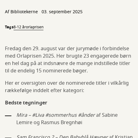
Af Bibliotekerne
03. september 2025
Tags
8-12 år
orlaprisen
Fredag den 29. august var der jurymøde i forbindelse
med Orlaprisen 2025. Her brugte 23 engagerede børn
en hel dag på at indsnævre de mange indstillede titler
til de endelig 15 nominerede bøger.
Her er oversigten over de nominerede titler i vilkårlig
rækkefølge inddelt efter kategori:
Bedste tegninger
Mira – #Liva #sommerhus #ånder
af Sabine
Lemire og Rasmus Bregnhøi
Sam Francisco 2 – Den Babyblå Hævner
af Kristian