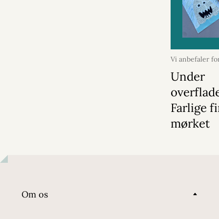
Vi anbefaler fo
2026
Under
overflad
Farlige f
mørket
Om os