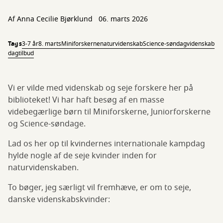
Af
Anna Cecilie Bjørklund
06. marts 2026
Tags
3-7 år
8. marts
Miniforskerne
naturvidenskab
Science-søndag
videnskab
dagtilbud
Vi er vilde med videnskab og seje forskere her på
biblioteket! Vi har haft besøg af en masse
videbegærlige børn til Miniforskerne, Juniorforskerne
og Science-søndage.
Lad os her op til kvindernes internationale kampdag
hylde nogle af de seje kvinder inden for
naturvidenskaben.
To bøger, jeg særligt vil fremhæve, er om to seje,
danske videnskabskvinder: