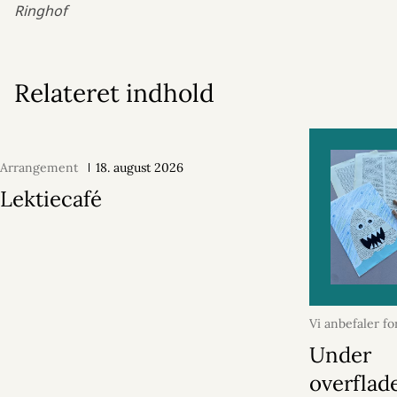
Ringhof
Relateret indhold
Arrangement
18. august 2026
Lektiecafé
Vi anbefaler fo
2026
Under
overflad