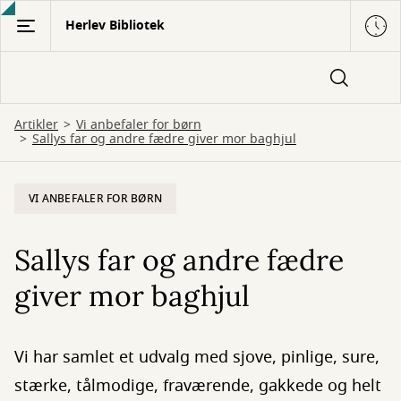
Gå
Herlev Bibliotek
til
hovedindhold
Artikler
Vi anbefaler for børn
Sallys far og andre fædre giver mor baghjul
VI ANBEFALER FOR BØRN
Sallys far og andre fædre
giver mor baghjul
Vi har samlet et udvalg med sjove, pinlige, sure,
stærke, tålmodige, fraværende, gakkede og helt