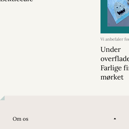
Vi anbefaler fo
2026
Under
overflad
Farlige f
mørket
Om os