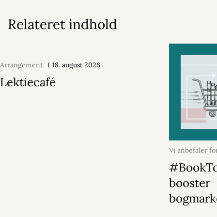
Relateret indhold
Arrangement
18. august 2026
Lektiecafé
Vi anbefaler fo
2026
#BookT
booster
bogmark