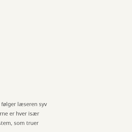
 følger læseren syv
ne er hver især
ystem, som truer