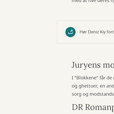
med at rive deres 
Hør Deniz Kiy for
Juryens mo
I "Blokkene" får de
og ghettoer, en an
sorg og modstands
DR Romanp