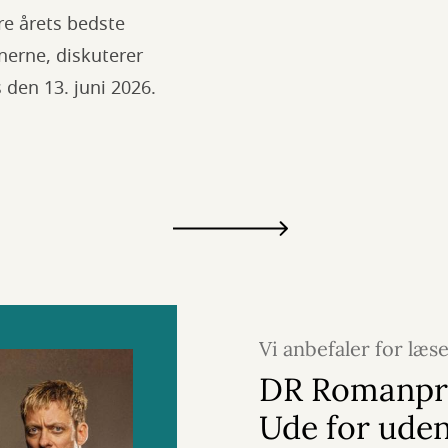
re årets bedste
nerne, diskuterer
 den 13. juni 2026.
Vi anbefaler for læs
februar 2026
DR Romanpri
Ude for ude