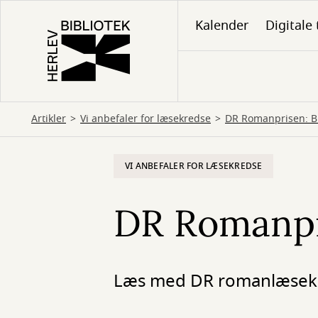
Gå
Kalender
Digitale 
til
hovedindhold
Artikler
Vi anbefaler for læsekredse
DR Romanprisen: B
VI ANBEFALER FOR LÆSEKREDSE
DR Romanpr
Læs med DR romanlæseklub