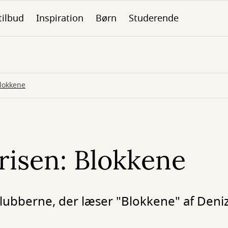
tilbud
Inspiration
Børn
Studerende
lokkene
isen: Blokkene
berne, der læser "Blokkene" af Deniz 