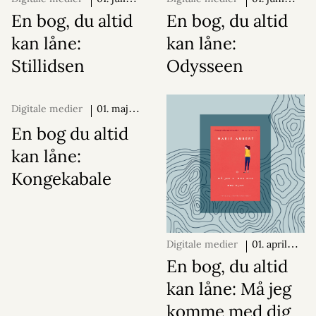
2026
2026
En bog, du altid
En bog, du altid
kan låne:
kan låne:
Stillidsen
Odysseen
Digitale medier
01. maj
2026
En bog du altid
kan låne:
Kongekabale
Digitale medier
01. april
2026
En bog, du altid
kan låne: Må jeg
komme med dig