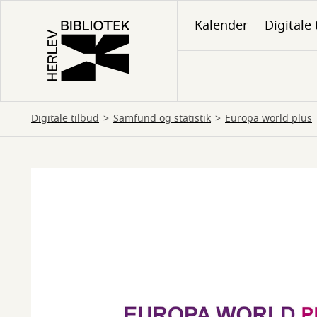
Gå
Kalender
Digitale 
til
hovedindhold
Digitale tilbud
Samfund og statistik
Europa world plus
Europa
world
plus