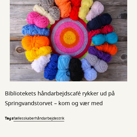
Bibliotekets håndarbejdscafé rykker ud på
Springvandstorvet – kom og vær med
Tags
fællesskaber
håndarbejde
strik