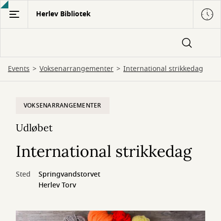
Gå
Herlev Bibliotek
til
hovedindhold
Events
Voksenarrangementer
International strikkedag
VOKSENARRANGEMENTER
Udløbet
International strikkedag
Sted
Springvandstorvet
Herlev Torv