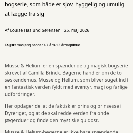
bogserie, som både er sjov, hyggelig og umulig
at lægge fra sig
Af
Louise Haslund Sørensen
25. maj 2026
Tags
ramasjang redder
3-7 år
8-12 år
dagtilbud
Musse & Helium er en spændende og magisk bogserie
skrevet af Camilla Brinck. Bøgerne handler om de to
søskendemus, Musse og Helium, som bliver suget ind i
en fantastisk verden fyldt med eventyr, magi og farlige
udfordringer.
Her opdager de, at de faktisk er prins og prinsesse i
Dyreriget, og at de skal redde verden fra onde
jægerduer og finde den mystiske guldost.
Musse & Helium-bøgerne er ikke bare spændende,