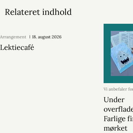
Relateret indhold
Arrangement
18. august 2026
Lektiecafé
Vi anbefaler fo
2026
Under
overflad
Farlige f
mørket