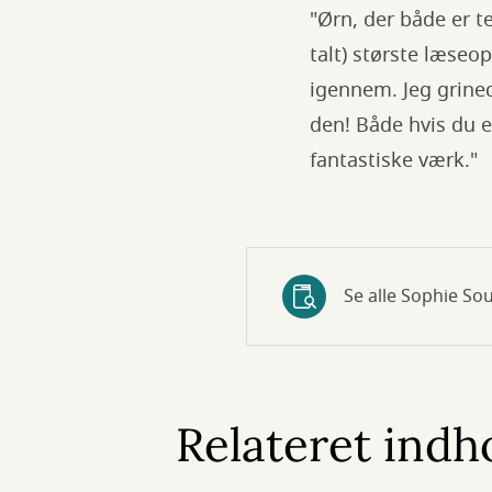
"Ørn, der både er t
talt) største læseo
igennem. Jeg grine
den! Både hvis du er
fantastiske værk."
Se alle Sophie So
Relateret indh