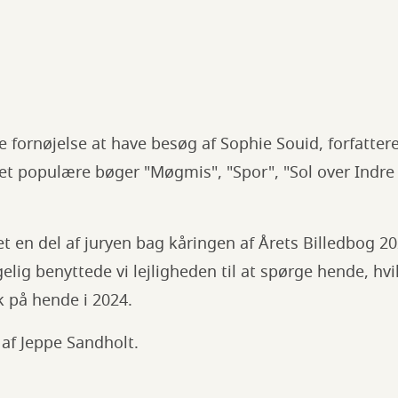
re fornøjelse at have besøg af Sophie Souid, forfatte
et populære bøger "Møgmis", "Spor", "Sol over Indr
et en del af juryen bag kåringen af Årets Billedbog 
gelig benyttede vi lejligheden til at spørge hende, hv
yk på hende i 2024.
af Jeppe Sandholt.