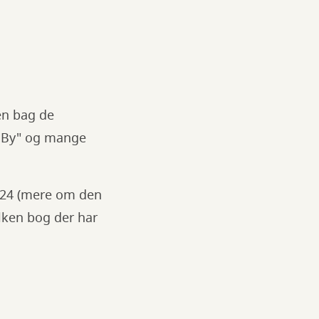
ren bag de
e By" og mange
2024 (mere om den
ilken bog der har