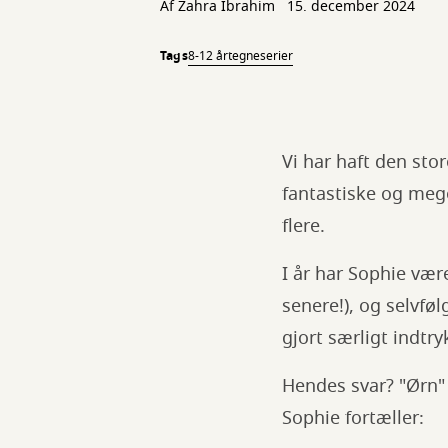
Af Zahra Ibrahim
15. december 2024
Tags
8-12 år
tegneserier
Vi har haft den sto
fantastiske og meg
flere.
I år har Sophie vær
senere!), og selvføl
gjort særligt indtr
Hendes svar? "Ørn" 
Sophie fortæller: