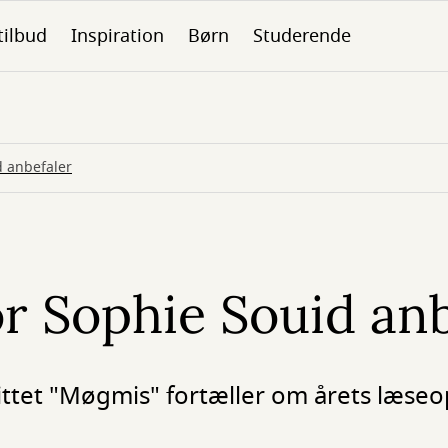
tilbud
Inspiration
Børn
Studerende
 anbefaler
 Sophie Souid anb
tet "Møgmis" fortæller om årets læseo