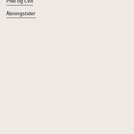
PNR og CVR
Åbningstider