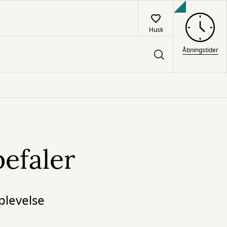
Husk
Åbningstider
efaler
plevelse