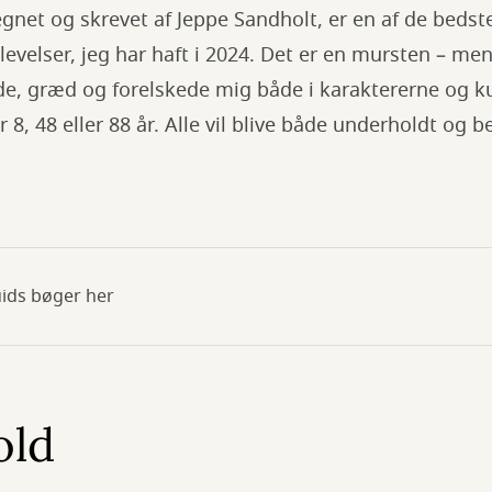
egnet og skrevet af Jeppe Sandholt, er en af de bedst
plevelser, jeg har haft i 2024. Det er en mursten – me
de, græd og forelskede mig både i karaktererne og 
 8, 48 eller 88 år. Alle vil blive både underholdt og b
uids bøger her
old