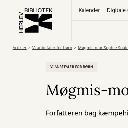
Gå
Kalender
Digitale 
til
hovedindhold
Artikler
Vi anbefaler for børn
Møgmis-mor Sophie Souid
VI ANBEFALER FOR BØRN
Møgmis-mor
Forfatteren bag kæmpehit