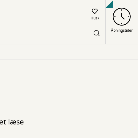
Husk
Åbningstider
et læse