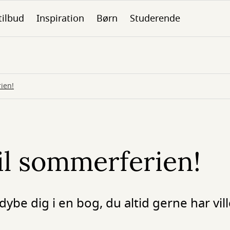
tilbud
Inspiration
Børn
Studerende
rien!
til sommerferien!
be dig i en bog, du altid gerne har vill