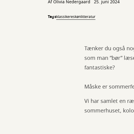
Af Olivia Nedergaard
25. juni 2024
Tags
klassikere
skønlitteratur
Tænker du også nog
som man ”bør” læse?
fantastiske?
Måske er sommerferi
Vi har samlet en ræ
sommerhuset, kolon