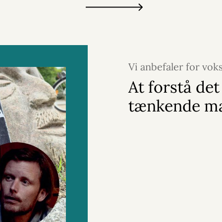
Vi anbefaler for vok
2026
At forstå det
tænkende ma