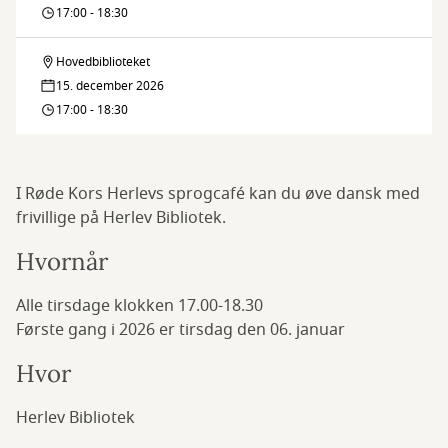
/
17:00 - 18:30
language
Hovedbiblioteket
Sprogcafé
café
15. december 2026
/
17:00 - 18:30
language
café
I Røde Kors Herlevs sprogcafé kan du øve dansk med
frivillige på Herlev Bibliotek.
Hvornår
Alle tirsdage klokken 17.00-18.30
Første gang i 2026 er tirsdag den 06. januar
Hvor
Herlev Bibliotek