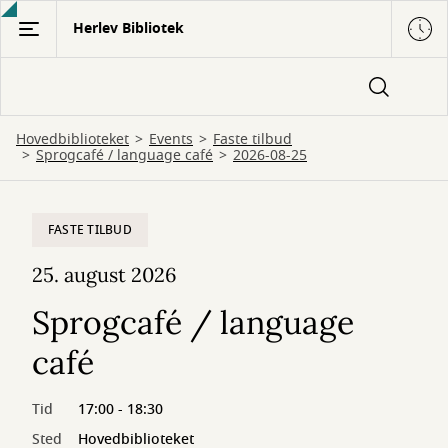
Gå
Herlev Bibliotek
til
hovedindhold
Hovedbiblioteket
Events
Faste tilbud
Sprogcafé / language café
2026-08-25
FASTE TILBUD
25. august 2026
Sprogcafé / language
café
Tid
17:00 - 18:30
Sted
Hovedbiblioteket