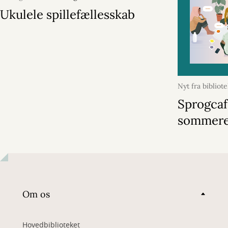
Ukulele spillefællesskab
Nyt fra bibliot
2026
Sprogcaf
sommer
Om os
Hovedbiblioteket