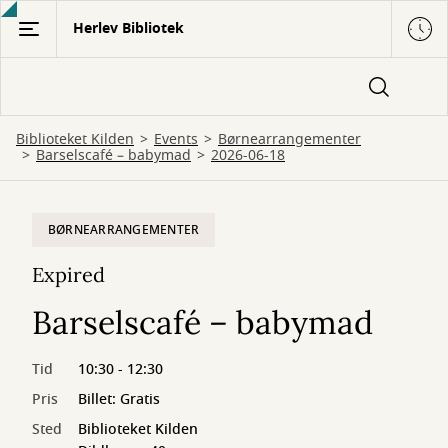
Gå
Herlev Bibliotek
til
hovedindhold
Biblioteket Kilden
Events
Børnearrangementer
Barselscafé – babymad
2026-06-18
BØRNEARRANGEMENTER
Expired
Barselscafé – babymad
Tid
10:30 - 12:30
Pris
Billet: Gratis
Sted
Biblioteket Kilden