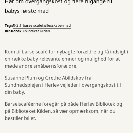
Hør om overgangskost og flere tilgange til
babys første mad
Tags
0-2 år
barselscafé
fællesskaber
mad
Bibliotek
Biblioteket Kilden
Kom til barselscafé for nybagte forældre og få indsigt i
en række baby-relevante emner og mulighed for at
møde andre småbørnsforældre.
Susanne Plum og Grethe Abildskov fra
Sundhedsplejen i Herlev vejleder i overgangskost til
din baby.
Barselscaféerne foregår på både Herlev Bibliotek og
på Biblioteket Kilden, så vær opmærksom, når du
bestiller billet.