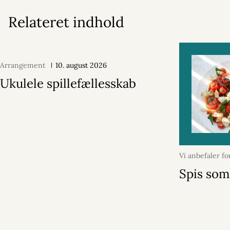
Relateret indhold
Arrangement
10. august 2026
Ukulele spillefællesskab
Vi anbefaler f
maj 2026
Spis so